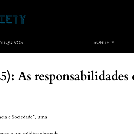
ARQUIVOS
SOBRE
25): As responsabilidades
cia e Sociedade”, uma
pacto a um público alargado,