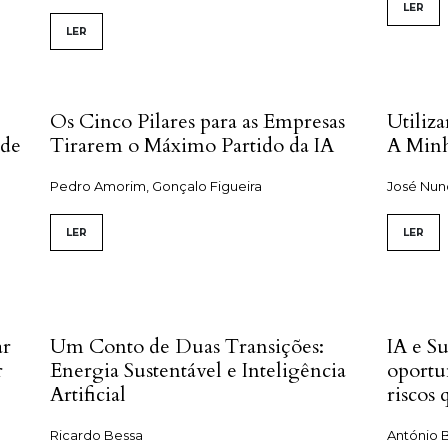
LER
LER
Os Cinco Pilares para as Empresas
Utiliz
 de
Tirarem o Máximo Partido da IA
A Minh
Pedro Amorim, Gonçalo Figueira
José Nuno
LER
LER
ar
Um Conto de Duas Transições:
IA e Su
r
Energia Sustentável e Inteligência
oportu
Artificial
riscos
Ricardo Bessa
António B