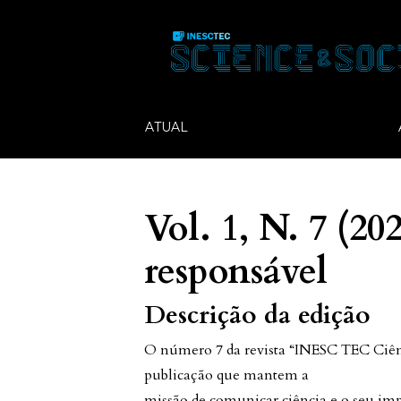
ATUAL
Vol. 1, N. 7 (20
responsável
Descrição da edição
O número 7 da revista “INESC TEC Ciên
publicação que mantem a
missão de comunicar ciência e o seu im