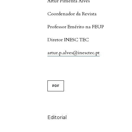
Artur Pimenta Alves
Coordenador da Revista
Professor Emérito na FEUP
Diretor INESC TEC
artur.p.alves@inesctec.pt
##issue.tableOfContents#
PDF
Sumário
Editorial