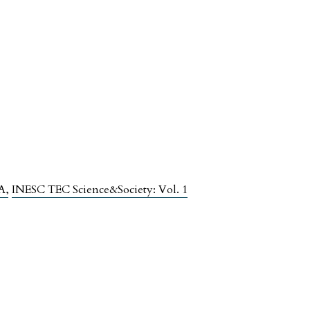
IA
,
INESC TEC Science&Society: Vol. 1