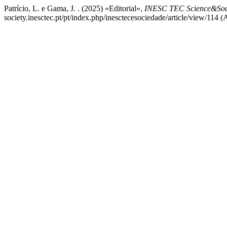
Patrício, L. e Gama, J. . (2025) «Editorial»,
INESC TEC Science&Soc
society.inesctec.pt/pt/index.php/inesctecesociedade/article/view/114 