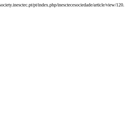
-society.inesctec.pt/pt/index.php/inesctecesociedade/article/view/120.