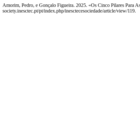
Amorim, Pedro, e Gonçalo Figueira. 2025. «Os Cinco Pilares Para 
society.inesctec.pt/pt/index.php/inesctecesociedade/article/view/119.